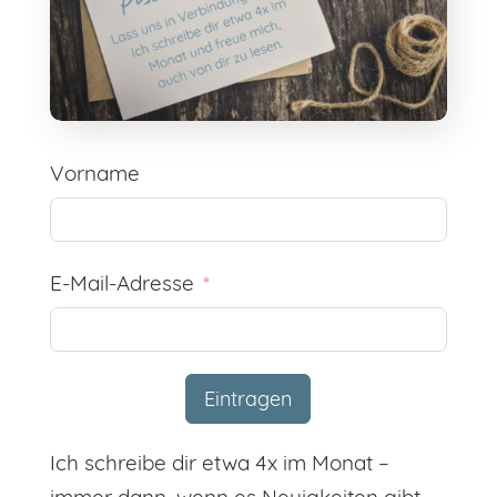
Vorname
E-Mail-Adresse
Eintragen
Ich schreibe dir etwa 4x im Monat –
Alternative:
immer dann, wenn es Neuigkeiten gibt