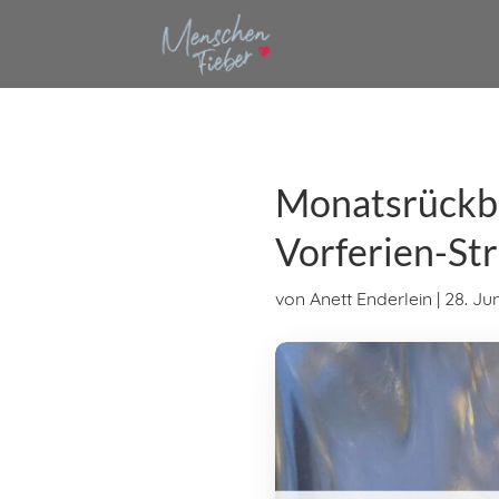
Monatsrückbl
Vorferien-St
von
Anett Enderlein
|
28. Ju