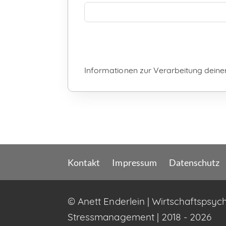
Informationen zur Verarbeitung deiner
Alternative:
Kontakt
Impressum
Datenschutz
© Anett Enderlein | Wirtschaftspsyc
Stressmanagement | 2018 - 2026