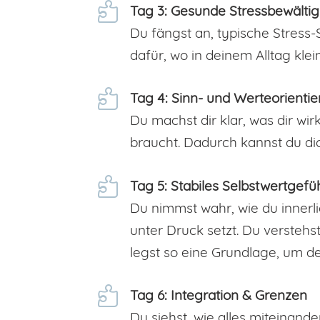

Tag 3: Gesunde Stressbewälti
Du fängst an, typische Stress-
dafür, wo in deinem Alltag kl

Tag 4: Sinn- und Werteorienti
Du machst dir klar, was dir wi
braucht. Dadurch kannst du di

Tag 5: Stabiles Selbstwertgefü
Du nimmst wahr, wie du innerl
unter Druck setzt. Du versteh
legst so eine Grundlage, um de

Tag 6: Integration & Grenzen
Du siehst, wie alles miteinand